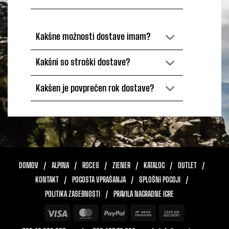
Kakšne možnosti dostave imam?
Kakšni so stroški dostave?
Kakšen je povprečen rok dostave?
DOMOV
ALPINA
ROCES
ZIENER
KATALOG
OUTLET
KONTAKT
POGOSTA VPRAŠANJA
SPLOŠNI POGOJI
POLITIKA ZASEBNOSTI
PRAVILA NAGRADNE IGRE
Visa
MasterCard
PayPal
Bank
Cash
Transfer
On