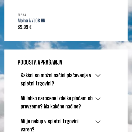
ALPINA
Alpina NYLOS HR
39,99
€
POGOSTA VPRAŠANJA
Kakšni so možni načini plačevanja v
spletni trgovini?
Ali lahko naročene izdelke plačam ob
prevzemu? Na kakšne načine?
Ali je nakup v spletni trgovini
varen?