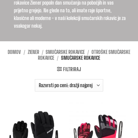
rokavice Ziener popoln dan smučanja na pobočjih in vas
prijetno grejejo. Ne glede na to, ali imate raje športne,
klasične ali moderne - v naši kolekciji smučarskih rokavic je za
vsakogar nekaj.
DOMOV
/
ZIENER
/
SMUČARSKE ROKAVICE
/
OTROŠKE SMUČARSKE
ROKAVICE
/
SMUČARSKE ROKAVICE
FILTRIRAJ