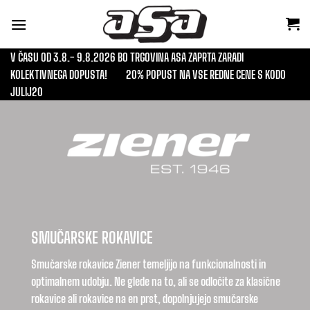
Skoči
na
vsebino
V ČASU OD 3.8.- 9.8.2026 BO TRGOVINA ASA ZAPRTA ZARADI
KOLEKTIVNEGA DOPUSTA!
20% POPUST NA VSE REDNE CENE S KODO
JULIJ20
SMUČARSKE ROKAVICE
Smučarske rokavice Ziener temeljijo na funkcionalnosti in
optimalnem udobju. Ne glede na to, ali se odločite za klasične
rokavice ali rokavice na en prst, dopolnjujejo smučarske