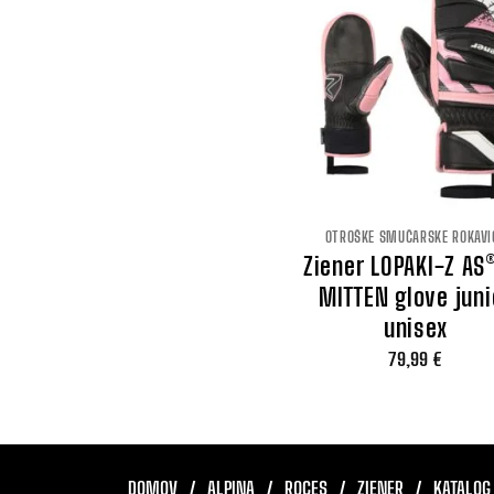
OTROŠKE SMUČARSKE ROKAVI
Ziener LOPAKI-Z AS
MITTEN glove juni
unisex
79,99
€
DOMOV
ALPINA
ROCES
ZIENER
KATALOG