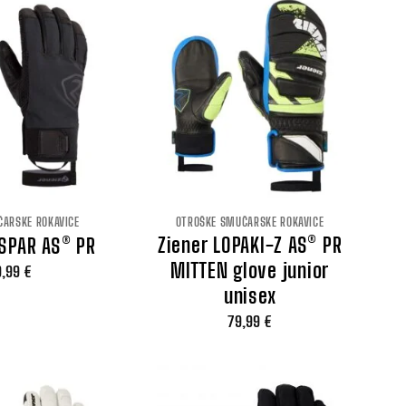
249,99 €.
ARSKE ROKAVICE
OTROŠKE SMUČARSKE ROKAVICE
Ziener LOPAKI-Z AS® PR
ASPAR AS® PR
MITTEN glove junior
9,99
€
unisex
79,99
€