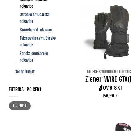
249,99 €.
rokavice
Otroške smučarske
rokavice
Snowboard rokavice
Tekmovalne smučarske
rokavice
Ženske smučarske
rokavice
Ziener Outlet
MOŠKE SNOWBOARD ROKAVI
Ziener MARE GTX(
glove ski
FILTRIRAJ PO CENI
139,99
€
Min
Max
FILTRIRAJ
cena
cena