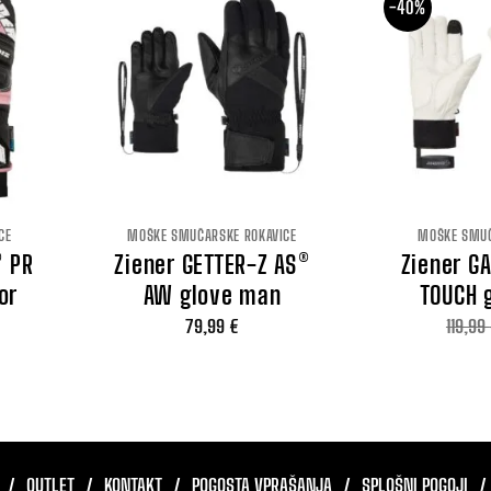
-40%
CE
MOŠKE SMUČARSKE ROKAVICE
MOŠKE SMUČ
® PR
Ziener GETTER-Z AS®
Ziener G
or
AW glove man
TOUCH 
79,99
€
119,99
OUTLET
KONTAKT
POGOSTA VPRAŠANJA
SPLOŠNI POGOJI