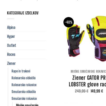
KATEGORIJE IZDELKOV
-40%
Alpina
Hyper
Outlet
Roces
Ziener
Kape in trakovi
MOŠKE SMUČARSKE ROKAVIC
Ziener GATOR PR
Kolesarska oblačila
LOBSTER glove ra
Kolesarske rokavice
Izvirna
T
249,99
€
149,99
€
Smučarska oblačila
cena
c
je
je
Smučarske rokavice
bila:
14
Moške smučarske