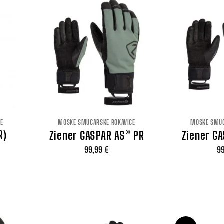
CE
MOŠKE SMUČARSKE ROKAVICE
MOŠKE SMUČ
R)
Ziener GASPAR AS® PR
Ziener G
99,99
€
9