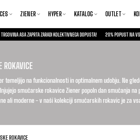
CES
ZIENER
HYPER
KATALOG
OUTLET
KO
BO TRGOVINA ASA ZAPRTA ZARADI KOLEKTIVNEGA DOPUSTA!
20% POPUST NA VSE
 ROKAVICE
 temeljijo na funkcionalnosti in optimalnem udobju. Ne glede n
lnjujejo smučarske rokavice Ziener popoln dan smučanja na pob
čne ali moderne - v naši kolekciji smučarskih rokavic je za v
KE ROKAVICE