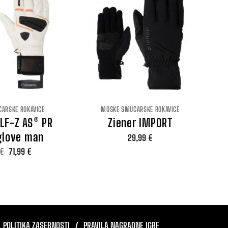
ARSKE ROKAVICE
MOŠKE SMUČARSKE ROKAVICE
ALF-Z AS® PR
Ziener IMPORT
glove man
29,99
€
Izvirna
Trenutna
€
71,99
€
cena
cena
je
je:
bila:
71,99 €.
119,99 €.
POLITIKA ZASEBNOSTI
PRAVILA NAGRADNE IGRE