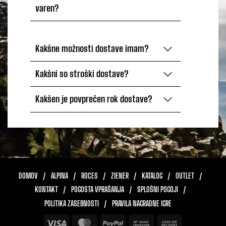
varen?
Kakšne možnosti dostave imam?
Kakšni so stroški dostave?
Kakšen je povprečen rok dostave?
DOMOV
ALPINA
ROCES
ZIENER
KATALOG
OUTLET
KONTAKT
POGOSTA VPRAŠANJA
SPLOŠNI POGOJI
POLITIKA ZASEBNOSTI
PRAVILA NAGRADNE IGRE
Visa
MasterCard
PayPal
Bank
Cash