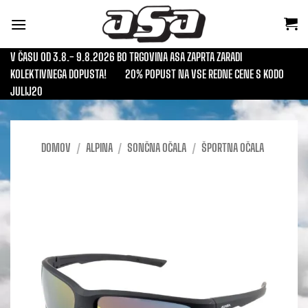
Skoči
na
vsebino
V ČASU OD 3.8.- 9.8.2026 BO TRGOVINA ASA ZAPRTA ZARADI
KOLEKTIVNEGA DOPUSTA!
20% POPUST NA VSE REDNE CENE S KODO
JULIJ20
DOMOV
/
ALPINA
/
SONČNA OČALA
/
ŠPORTNA OČALA