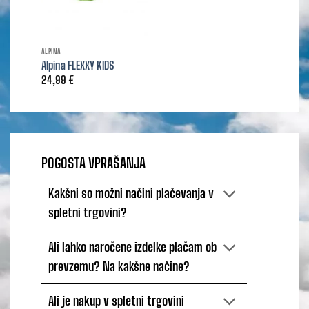
ALPINA
Alpina FLEXXY KIDS
24,99
€
POGOSTA VPRAŠANJA
Kakšni so možni načini plačevanja v
spletni trgovini?
Ali lahko naročene izdelke plačam ob
prevzemu? Na kakšne načine?
Ali je nakup v spletni trgovini