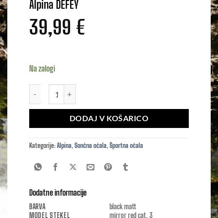
Alpina DEFEY
39,99
€
Na zalogi
Alpina DEFEY količina
DODAJ V KOŠARICO
Kategorije:
Alpina
,
Sončna očala
,
Športna očala
Dodatne informacije
BARVA
black matt
MODEL STEKEL
mirror red cat. 3