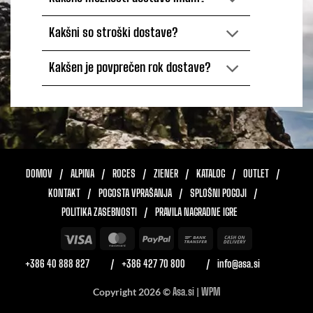
Kakšni so stroški dostave?
Kakšen je povprečen rok dostave?
DOMOV
ALPINA
ROCES
ZIENER
KATALOG
OUTLET
KONTAKT
POGOSTA VPRAŠANJA
SPLOŠNI POGOJI
POLITIKA ZASEBNOSTI
PRAVILA NAGRADNE IGRE
Visa
MasterCard
PayPal
Bank
Cash
Transfer
On
+386 40 888 827
+386 427 70 800
info@asa.si
Delivery
Copyright 2026 ©
Asa.si
|
WPM