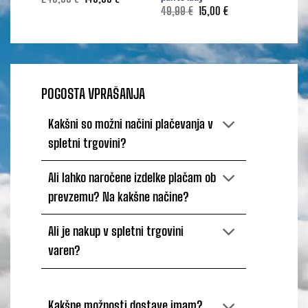
cena
cena
Izvirna
Trenutna
49,99
€
15,00
€
69,99
je
je:
cena
cena
bila:
149,99 €.
je
je:
249,99 €.
bila:
15,00 €.
49,99 €.
POGOSTA VPRAŠANJA
Kakšni so možni načini plačevanja v
spletni trgovini?
Ali lahko naročene izdelke plačam ob
prevzemu? Na kakšne načine?
Ali je nakup v spletni trgovini
varen?
Kakšne možnosti dostave imam?