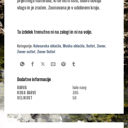
prijetnega materiala, ki se hitro suši, dobro odvaja
vlago in je zračen. Zasnovana je v udobnem kroju.
Ta izdelek trenutno ni na zalogi in ni na voljo.
Kategorije:
Kolesarska oblačila
,
Moška oblačila
,
Outlet
,
Ziener
,
Ziener outlet
,
Ziener Outlet
Dodatne informacije
BARVA
hale navy
KODA BARVE
365
VELIKOST
50