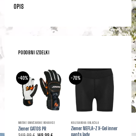
OPIS
PODOBNI IZDELKI
-40%
-70%
-70%
MOŠKE SMUČARSKE ROKAVICE
KOLESARSKA OBLAČILA
KOLESARS
Ziener NEFLA-Z X-Gel inner
Ziener
Ziener GATOS PR
pants lady
lady (t
Izvirna
Trenutna
249,99
€
149,99
€