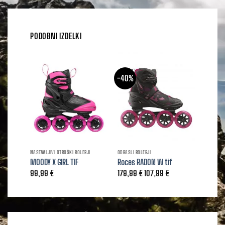
PODOBNI IZDELKI
-40%
NASTAVLJIVI OTROŠKI ROLERJI
ODRASLI ROLERJI
ODRASLI R
MOODY X GIRL TIF
Roces RADON W tif
Roces 
Izvirna
Trenutna
99,99
€
179,99
€
107,99
€
239,9
cena
cena
je
je:
bila:
107,99 €.
179,99 €.