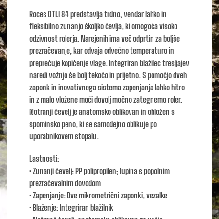
Roces OTLI 84 predstavlja trdno, vendar lahko in
fleksibilno zunanjo školjko čevlja, ki omogoča visoko
odzivnost rolerja. Narejenih ima več odprtin za boljše
prezračevanje, kar odvaja odvečno temperaturo in
preprečuje kopičenje vlage. Integriran blažilec tresljajev
naredi vožnjo še bolj tekočo in prijetno. S pomočjo dveh
zaponk in inovativnega sistema zapenjanja lahko hitro
in z malo vložene moči dovolj močno zategnemo roler.
Notranji čevelj je anatomsko oblikovan in obložen s
spominsko peno, ki se samodejno oblikuje po
uporabnikovem stopalu.
Lastnosti:
• Zunanji čevelj: PP polipropilen; lupina s popolnim
prezračevalnim dovodom
• Zapenjanje: Dve mikrometrični zaponki, vezalke
• Blaženje: Integriran blažilnik