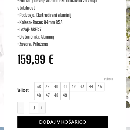
• Notranji čevelj: anatomsko oblikovan za večjo
stabilnost
• Podvozje: Ekstrudirani aluminij
• Kolesa: Roces 84mm 85A
• Ležaji: ABEC 7
• Distančniki: Aluminij
• Zavora: Priložena
159,99
€
POČISTI
38
39
40
41
42
43
44
45
Velikost
46
47
48
49
OTLI 4X84 količina
DODAJ V KOŠARICO