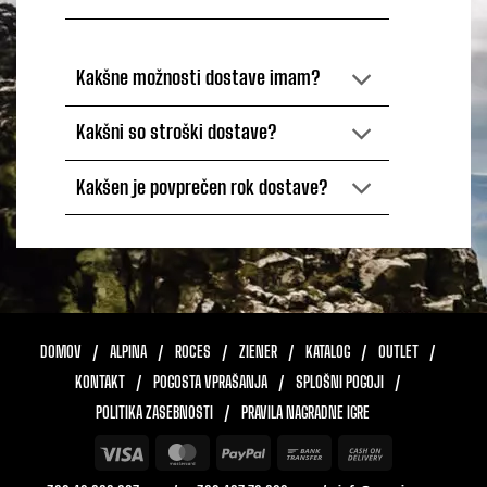
Kakšne možnosti dostave imam?
Kakšni so stroški dostave?
Kakšen je povprečen rok dostave?
DOMOV
ALPINA
ROCES
ZIENER
KATALOG
OUTLET
KONTAKT
POGOSTA VPRAŠANJA
SPLOŠNI POGOJI
POLITIKA ZASEBNOSTI
PRAVILA NAGRADNE IGRE
Visa
MasterCard
PayPal
Bank
Cash
Transfer
On