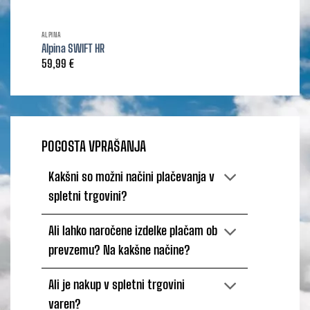
ALPINA
Alpina SWIFT HR
59,99
€
POGOSTA VPRAŠANJA
Kakšni so možni načini plačevanja v
spletni trgovini?
Ali lahko naročene izdelke plačam ob
prevzemu? Na kakšne načine?
Ali je nakup v spletni trgovini
varen?