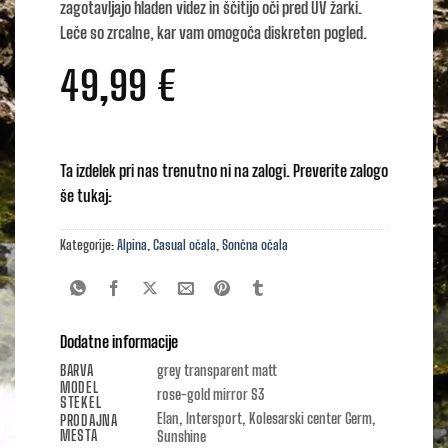
zagotavljajo hladen videz in ščitijo oči pred UV žarki.
Leče so zrcalne, kar vam omogoča diskreten pogled.
49,99
€
Ta izdelek pri nas trenutno ni na zalogi. Preverite zalogo
še tukaj:
Kategorije:
Alpina
,
Casual očala
,
Sončna očala
Dodatne informacije
BARVA
grey transparent matt
MODEL
rose-gold mirror S3
STEKEL
Elan, Intersport, Kolesarski center Germ,
PRODAJNA
MESTA
Sunshine