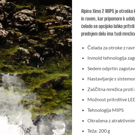
Alpina Ximo 2 MIPS je otroška 
in raven, kar pripomore k udob
čelado se opcijsko lahko pritrd
prednjem delu ima tudi mrežic
Čelada za otroke z rav
Inmold tehnologija zago
Sedem odprtin zagotavl
Nastavljanje s sistemo
Zaščitna mrežica proti
Možnost pritrditve LED
Tehnologija MIPS
Okrašena z atraktivni
Teža: 200 g