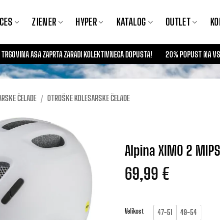
CES
ZIENER
HYPER
KATALOG
OUTLET
KO
BO TRGOVINA ASA ZAPRTA ZARADI KOLEKTIVNEGA DOPUSTA!
20% POPUST NA VSE
ARSKE ČELADE
/
OTROŠKE KOLESARSKE ČELADE
Alpina XIMO 2 MIP
69,99
€
Velikost
47-51
49-54