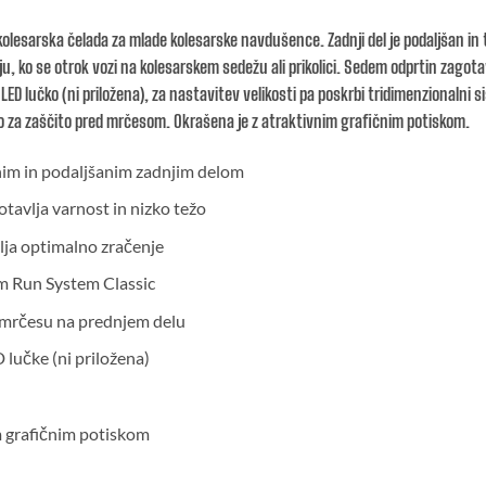
kolesarska čelada za mlade kolesarske navdušence. Zadnji del je podaljšan in
ju, ko se otrok vozi na kolesarskem sedežu ali prikolici. Sedem odprtin zagot
i LED lučko (ni priložena), za nastavitev velikosti pa poskrbi tridimenzionaln
o za zaščito pred mrčesom. Okrašena je z atraktivnim grafičnim potiskom.
nim in podaljšanim zadnjim delom
tavlja varnost in nizko težo
ja optimalno zračenje
m Run System Classic
 mrčesu na prednjem delu
 lučke (ni priložena)
m grafičnim potiskom