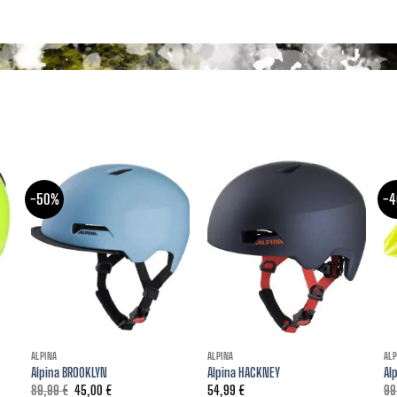
-50%
-
ALPINA
ALPINA
ALP
Alpina BROOKLYN
Alpina HACKNEY
Al
Izvirna
Trenutna
89,99
€
45,00
€
54,99
€
99