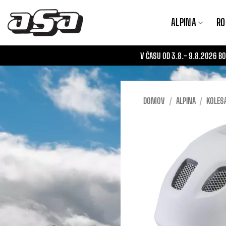
Skoči
na
ALPINA
RO
vsebino
V ČASU OD 3.8.- 9.8.2026 
DOMOV
/
ALPINA
/
KOLES