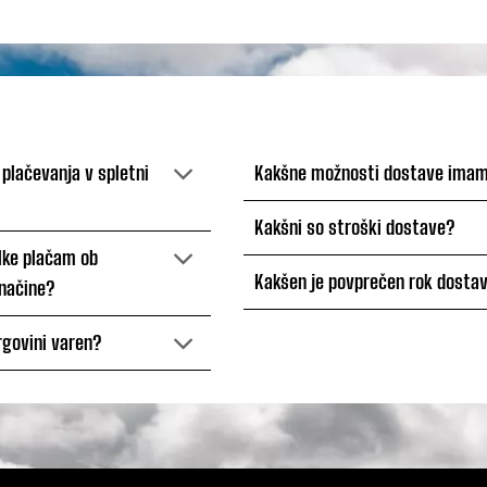
cena
cena
je
je:
bila:
45,00 €.
89,99 €.
 plačevanja v spletni
Kakšne možnosti dostave ima
Kakšni so stroški dostave?
elke plačam ob
Kakšen je povprečen rok dosta
načine?
trgovini varen?