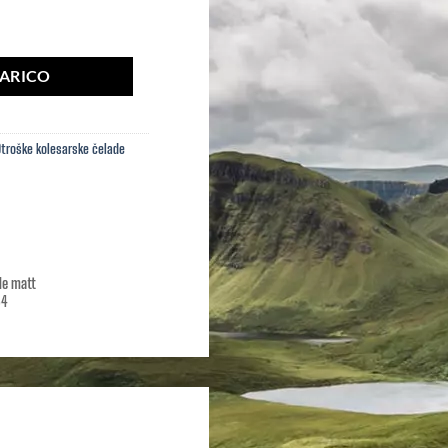
ŠARICO
Otroške kolesarske čelade
le matt
54