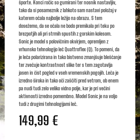
športe. Konci ročic so gumirani ter nosnik nastavljiv,
tako da si posameznik z lahkoto sam nastavi položaj v
katerem očala najbolje ležijo na obrazu. S tem
dosežemo, da se očala ne bodo premikala pri teku po
brezpotjih ali pri strmih spustih z gorskim kolesom.
Sonic je model s polovičnim okvirjem, opremljen z
vrhunsko tehnologijo leč Quattroflex (Q). To pomeni, da
je leča polarizirana in tako bistveno zmanjšuje bleščanje
ter zvečuje kontrastnost slike ter s tem zagotavlja
jasen in čist pogled v vseh vremenskih pogojih. Leča je
izredno široka in tako oči zaščiti pred vetrom, ob enem
pa nudi tudi zelo veliko vidno polje, kar je pri večini
aktivnosti izredno pomembno. Model Sonic je na voljo
tudi z drugimi tehnologijami leč.
149,99
€