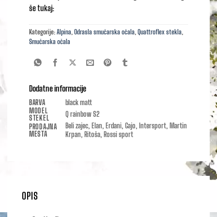
še tukaj:
Kategorije:
Alpina
,
Odrasla smučarska očala
,
Quattroflex stekla
,
Smučarska očala
Dodatne informacije
BARVA
black matt
MODEL
Q rainbow S2
STEKEL
Beli zajec, Elan, Erdani, Gajo, Intersport, Martin
PRODAJNA
MESTA
Krpan, Ritoša, Rossi sport
OPIS