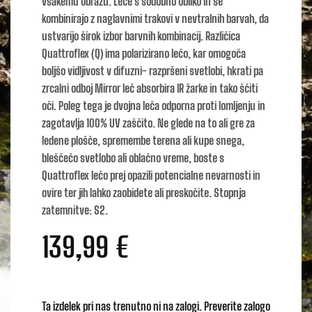
vsakemu obrazu. Leče s sodobno obliko in se
kombinirajo z naglavnimi trakovi v nevtralnih barvah, da
ustvarijo širok izbor barvnih kombinacij. Različica
Quattroflex (Q) ima polarizirano lečo, kar omogoča
boljšo vidljivost v difuzni- razpršeni svetlobi, hkrati pa
zrcalni odboj Mirror leč absorbira IR žarke in tako ščiti
oči. Poleg tega je dvojna leča odporna proti lomljenju in
zagotavlja 100% UV zaščito. Ne glede na to ali gre za
ledene plošče, spremembe terena ali kupe snega,
bleščečo svetlobo ali oblačno vreme, boste s
Quattroflex lečo prej opazili potencialne nevarnosti in
ovire ter jih lahko zaobidete ali preskočite. Stopnja
zatemnitve: S2.
139,99
€
Ta izdelek pri nas trenutno ni na zalogi. Preverite zalogo