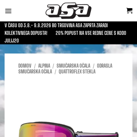
Skoči
na
vsebino
V ČASU OD 3.8.- 9.8.2026 BO TRGOVINA ASA ZAPRTA ZARADI
KOLEKTIVNEGA DOPUSTA!
20% POPUST NA VSE REDNE CENE S KODO
JULIJ20
DOMOV
/
ALPINA
/
SMUČARSKA OČALA
/
ODRASLA
SMUČARSKA OČALA
/
QUATTROFLEX STEKLA