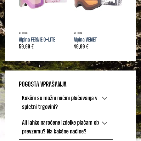
ALPINA
ALPINA
Alpina FERNIE Q-LITE
Alpina VENET
59,99
€
49,99
€
POGOSTA VPRAŠANJA
Kakšni so možni načini plačevanja v
spletni trgovini?
Ali lahko naročene izdelke plačam ob
prevzemu? Na kakšne načine?