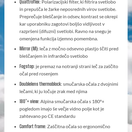
Quattroflex
: Polarizacijski filter, ki filtrira svetlobo
in prepušča le žarke neposrednih virov svetlobe.
Preprečuje bleščanje in odsev, kontrast se okrepi
kar uporabniku zagotovi boljšo vidljivost v
razpršeni (difuzni) svetlobi. Ravno na snegu je
omenjena funkcija izjemno pomembna.
Mirror (M):
leča z močno odsevno plastjo ščiti pred
bleščanjem in infrardečo svetlobo
Fogstop
: je premaz na notranji strani leč za zaščito
očal pred rosenjem
Doublelens thermoblock
: smučarska očala z dvojnimi
lečami, ki ju ločuje zrak med njima
180°+ view
: Alpina smučarska očala s 180°+
pogledom imajo še večje vidno polje kot je
zahtevano po CE standardu
Comfort frame
: Zaščitna očala so ergonomično