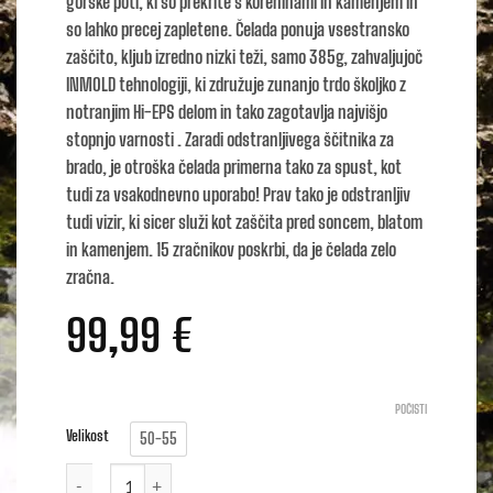
gorske poti, ki so prekrite s koreninami in kamenjem in
so lahko precej zapletene. Čelada ponuja vsestransko
zaščito, kljub izredno nizki teži, samo 385g, zahvaljujoč
INMOLD tehnologiji, ki združuje zunanjo trdo školjko z
notranjim Hi-EPS delom in tako zagotavlja najvišjo
stopnjo varnosti . Zaradi odstranljivega ščitnika za
brado, je otroška čelada primerna tako za spust, kot
tudi za vsakodnevno uporabo! Prav tako je odstranljiv
tudi vizir, ki sicer služi kot zaščita pred soncem, blatom
in kamenjem. 15 zračnikov poskrbi, da je čelada zelo
zračna.
99,99
€
POČISTI
Velikost
50-55
Alpina RUPI količina