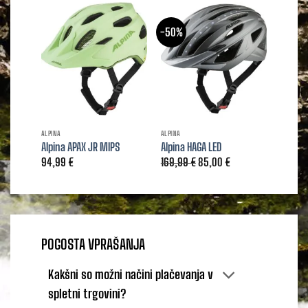
-50%
ALPINA
ALPINA
ALPINA
Alpina APAX JR MIPS
Alpina HAGA LED
Alpina
Izvirna
Trenutna
94,99
€
169,99
€
85,00
€
129,9
cena
cena
je
je:
bila:
85,00 €.
169,99 €.
POGOSTA VPRAŠANJA
Kakšni so možni načini plačevanja v
spletni trgovini?