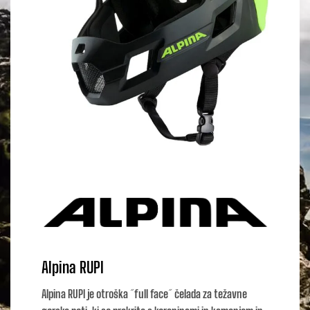
Alpina RUPI
Alpina RUPI je otroška ˝full face˝ čelada za težavne