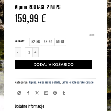
Alpina ROOTAGE 2 MIPS
159,99
€
POČISTI
Velikost
52-56
55-59
59-61
Alpina ROOTAGE 2 MIPS količina
DODAJ V KOŠARICO
Kategorije:
Alpina
,
Kolesarske čelade
,
Odrasle kolesarske čelade
Dodatne informacije