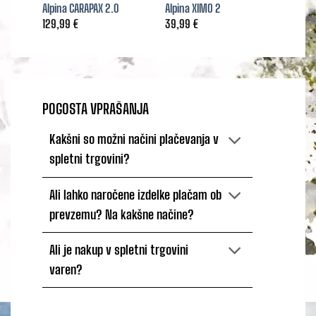
Alpina CARAPAX 2.0
Alpina XIMO 2
Alpina
129,99
€
39,99
€
129,9
POGOSTA VPRAŠANJA
Kakšni so možni načini plačevanja v
spletni trgovini?
Ali lahko naročene izdelke plačam ob
prevzemu? Na kakšne načine?
Ali je nakup v spletni trgovini
varen?