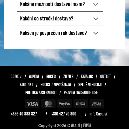
Kakšne možnosti dostave imam?
Kakšni so stroški dostave?
Kakšen je povprečen rok dostave?
DOMOV
ALPINA
ROCES
ZIENER
KATALOG
OUTLET
KONTAKT
POGOSTA VPRAŠANJA
SPLOŠNI POGOJI
POLITIKA ZASEBNOSTI
PRAVILA NAGRADNE IGRE
Visa
MasterCard
PayPal
Bank
Cash
Transfer
On
+386 40 888 827
+386 427 70 800
info@asa.si
Delivery
Copyright 2026 ©
Asa.si
|
WPM