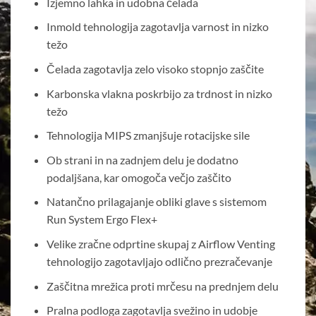
Izjemno lahka in udobna čelada
Inmold tehnologija zagotavlja varnost in nizko
težo
Čelada zagotavlja zelo visoko stopnjo zaščite
Karbonska vlakna poskrbijo za trdnost in nizko
težo
Tehnologija MIPS zmanjšuje rotacijske sile
Ob strani in na zadnjem delu je dodatno
podaljšana, kar omogoča večjo zaščito
Natančno prilagajanje obliki glave s sistemom
Run System Ergo Flex+
Velike zračne odprtine skupaj z Airflow Venting
tehnologijo zagotavljajo odlično prezračevanje
Zaščitna mrežica proti mrčesu na prednjem delu
Pralna podloga zagotavlja svežino in udobje