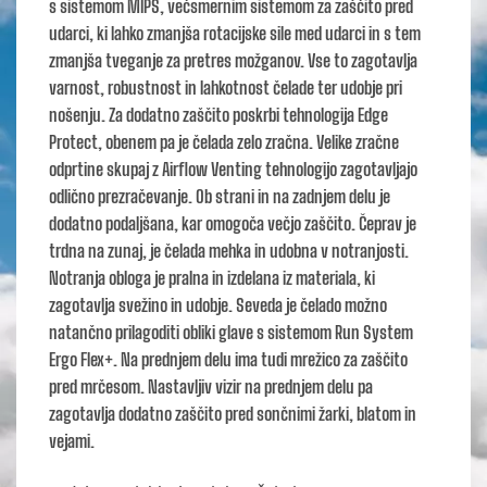
s sistemom MIPS, večsmernim sistemom za zaščito pred
udarci, ki lahko zmanjša rotacijske sile med udarci in s tem
zmanjša tveganje za pretres možganov. Vse to zagotavlja
varnost, robustnost in lahkotnost čelade ter udobje pri
nošenju. Za dodatno zaščito poskrbi tehnologija Edge
Protect, obenem pa je čelada zelo zračna. Velike zračne
odprtine skupaj z Airflow Venting tehnologijo zagotavljajo
odlično prezračevanje. Ob strani in na zadnjem delu je
dodatno podaljšana, kar omogoča večjo zaščito. Čeprav je
trdna na zunaj, je čelada mehka in udobna v notranjosti.
Notranja obloga je pralna in izdelana iz materiala, ki
zagotavlja svežino in udobje. Seveda je čelado možno
natančno prilagoditi obliki glave s sistemom Run System
Ergo Flex+. Na prednjem delu ima tudi mrežico za zaščito
pred mrčesom. Nastavljiv vizir na prednjem delu pa
zagotavlja dodatno zaščito pred sončnimi žarki, blatom in
vejami.