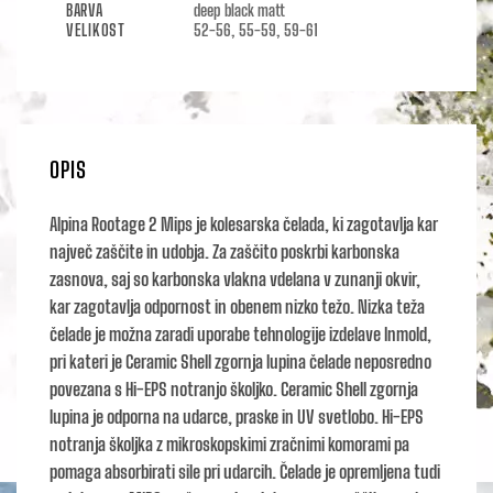
BARVA
deep black matt
VELIKOST
52-56, 55-59, 59-61
OPIS
Alpina Rootage 2 Mips je kolesarska čelada, ki zagotavlja kar
največ zaščite in udobja. Za zaščito poskrbi karbonska
zasnova, saj so karbonska vlakna vdelana v zunanji okvir,
kar zagotavlja odpornost in obenem nizko težo. Nizka teža
čelade je možna zaradi uporabe tehnologije izdelave Inmold,
pri kateri je Ceramic Shell zgornja lupina čelade neposredno
povezana s Hi-EPS notranjo školjko. Ceramic Shell zgornja
lupina je odporna na udarce, praske in UV svetlobo. Hi-EPS
notranja školjka z mikroskopskimi zračnimi komorami pa
pomaga absorbirati sile pri udarcih. Čelade je opremljena tudi