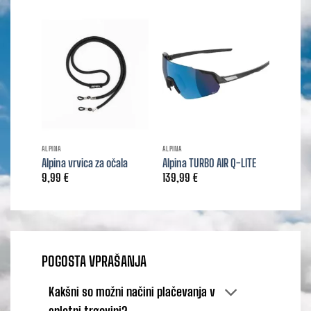
ALPINA
ALPINA
Alpina vrvica za očala
Alpina TURBO AIR Q-LITE
9,99
€
139,99
€
POGOSTA VPRAŠANJA
Kakšni so možni načini plačevanja v