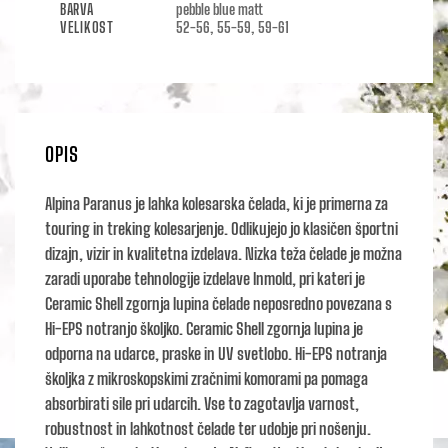
BARVA
pebble blue matt
VELIKOST
52-56, 55-59, 59-61
OPIS
Alpina Paranus je lahka kolesarska čelada, ki je primerna za
touring in treking kolesarjenje. Odlikujejo jo klasičen športni
dizajn, vizir in kvalitetna izdelava. Nizka teža čelade je možna
zaradi uporabe tehnologije izdelave Inmold, pri kateri je
Ceramic Shell zgornja lupina čelade neposredno povezana s
Hi-EPS notranjo školjko. Ceramic Shell zgornja lupina je
odporna na udarce, praske in UV svetlobo. Hi-EPS notranja
školjka z mikroskopskimi zračnimi komorami pa pomaga
absorbirati sile pri udarcih. Vse to zagotavlja varnost,
robustnost in lahkotnost čelade ter udobje pri nošenju.