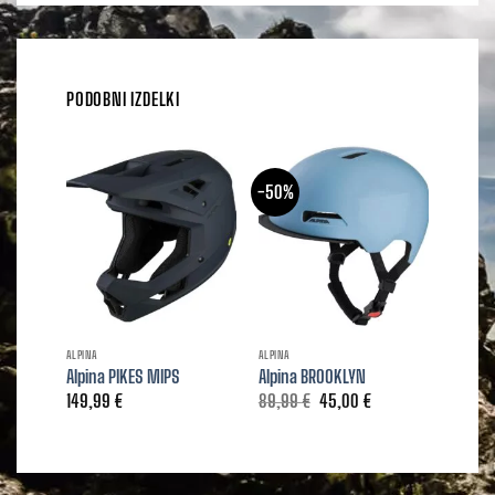
PODOBNI IZDELKI
-50%
ALPINA
ALPINA
ALPINA
Alpina PIKES MIPS
Alpina BROOKLYN
Alpina
Izvirna
Trenutna
149,99
€
89,99
€
45,00
€
39,99
cena
cena
je
je:
bila:
45,00 €.
89,99 €.