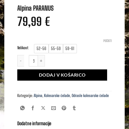
Alpina PARANUS
79,99
€
POČISTI
Velikost
52-56
55-59
59-61
Alpina PARANUS količina
DODAJ V KOŠARICO
Kategorije:
Alpina
,
Kolesarske čelade
,
Odrasle kolesarske čelade
Dodatne informacije