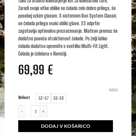
tako za urbano kolesarjenje kot za kolesarske ture.
Zaradi svoje vitke oblike se čelada zelo dobro prilega, še
posebej ozkim glavam. S sistemom Run System Classic
se čelada prilega vsaki obliki glave. 23 odprtin
zagotavlja optimalno prezračevanje. Matiran premaz še
dodatno poveča atraktivnost čelade. Po želji lahko
čelado dodatno opremite s svetilko Multi-Fit Light.
Čelada je izdelana v Nemčiji.
69,99
€
POČISTI
Velikost
52-57
56-59
Alpina PANOMA 3.0 količina
DODAJ V KOŠARICO