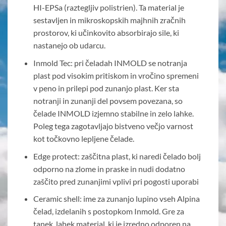
HI-EPSa (raztegljiv polistrien). Ta material je
sestavljen in mikroskopskih majhnih zračnih
prostorov, ki učinkovito absorbirajo sile, ki
nastanejo ob udarcu.
Inmold Tec: pri čeladah INMOLD se notranja
plast pod visokim pritiskom in vročino spremeni
v peno in prilepi pod zunanjo plast. Ker sta
notranji in zunanji del povsem povezana, so
čelade INMOLD izjemno stabilne in zelo lahke.
Poleg tega zagotavljajo bistveno večjo varnost
kot točkovno lepljene čelade.
Edge protect: zaščitna plast, ki naredi čelado bolj
odporno na zlome in praske in nudi dodatno
zaščito pred zunanjimi vplivi pri pogosti uporabi
Ceramic shell: ime za zunanjo lupino vseh Alpina
čelad, izdelanih s postopkom Inmold. Gre za
tanek, lahek material, ki je izredno odporen na