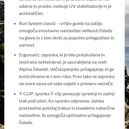
udarce in praske, vsebuje UV stabilizatorje in je
antistatičen.
Run System classic – vrtljiv gumb na zatilju
omogoča enostavno nastavitev velikosti čelade
na glavo in s tem skrbi za popolno prilagoditev in
varnost.
Ergomatic: zaponka, ki je bila preizkušena in
testirana neštetokrat, je uporabljena na vseh
Alpina čeladah. Večstopenjsko prilagajanje, ki ga
kontroliramo le z eno roko. Prav tako se zaponka
ne more sama od sebe odpeti v primeru nesreče.
Y-CLIP: sponka Y-clip povezuje sprednji in zadnji
trak pod ušesi. Ko sponko odpnemo, zlahka
prestavimo položaj trakov in izvedemo natančne
nastavitve. To omogoča optimalno prilagajanje
čelade.