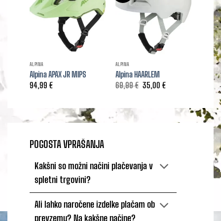
ALPINA
ALPINA
ALPINA
Alpina APAX JR MIPS
Alpina HAARLEM
Alpina
Izvirna
Trenutna
94,99
€
69,99
€
35,00
€
69,99
cena
cena
je
je:
bila:
35,00 €.
69,99 €.
POGOSTA VPRAŠANJA
Kakšni so možni načini plačevanja v
spletni trgovini?
Ali lahko naročene izdelke plačam ob
prevzemu? Na kakšne načine?