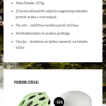
Teža čelade: 255g
23 prezračevalnih odprtin zagotavlja idealen
pretok zraka v notranjost
Fly net – zaščitna mrežica proti mrčesu
Antibakterijsko in pralna podloga
Opcija – dodatno se lahko namesti na čelado
lučka
PODOBNI IZDELKI
-50%
-50%