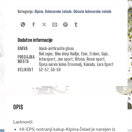
Kategorije:
Alpina
,
Kolesarske čelade
,
Odrasle kolesarske čelade
Dodatne informacije
BARVA
black-anthracite gloss
Beli zajec, Bike shop Radlje, Elan, Erdani, Gajo,
PRODAJNA
Intersport, Jan sport, Ritoša, Rossi sport,
MESTA
Špica servis koles Črnomelj, Kakadu, Lera Sport
VELIKOST
52-57, 56-59
OPIS
Lastnosti:
HI-EPS: notranji kalup Alpina čelad je narejen iz