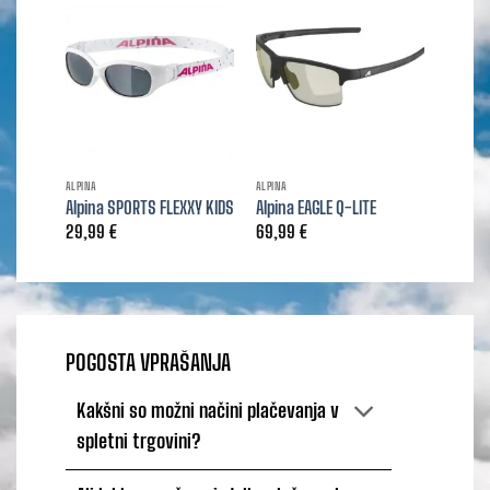
ALPINA
ALPINA
ALPINA
Alpina SPORTS FLEXXY KIDS
Alpina EAGLE Q-LITE
Alpina 
29,99
€
69,99
€
49,99
POGOSTA VPRAŠANJA
Kakšni so možni načini plačevanja v
spletni trgovini?