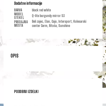
Dodatne informacije
BARVA
black red white
MODEL
Q-lite burgundy mirror S3
STEKEL
Beli zajec, Elan, Gajo, Intersport, Kolesarski
PRODAJNA
MESTA
center Germ, Ritoša, Sunshine
OPIS
PODOBNI IZDELKI