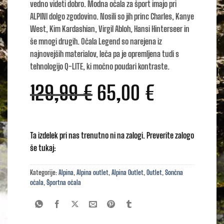
vedno videti dobro. Modna očala za šport imajo pri
ALPINI dolgo zgodovino. Nosili so jih princ Charles, Kanye
West, Kim Kardashian, Virgil Abloh, Hansi Hinterseer in
še mnogi drugih. Očala Legend so narejena iz
najnovejših materialov, leča pa je opremljena tudi s
tehnologijo Q-LITE, ki močno poudari kontraste.
Izvirna
Trenutna
129,99
€
65,00
€
cena
cena
je
je:
Ta izdelek pri nas trenutno ni na zalogi. Preverite zalogo
bila:
65,00 €.
še tukaj:
129,99 €.
Kategorije:
Alpina
,
Alpina outlet
,
Alpina Outlet
,
Outlet
,
Sončna
očala
,
Športna očala