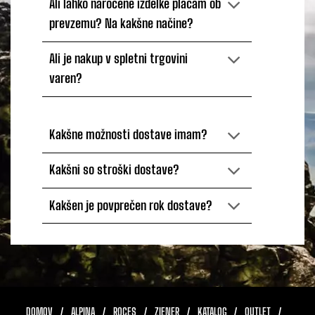
Ali lahko naročene izdelke plačam ob
prevzemu? Na kakšne načine?
Ali je nakup v spletni trgovini
varen?
Kakšne možnosti dostave imam?
Kakšni so stroški dostave?
Kakšen je povprečen rok dostave?
DOMOV
ALPINA
ROCES
ZIENER
KATALOG
OUTLET