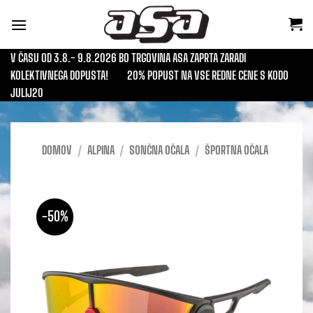
Skoči
na
vsebino
V ČASU OD 3.8.- 9.8.2026 BO TRGOVINA ASA ZAPRTA ZARADI
KOLEKTIVNEGA DOPUSTA!
20% POPUST NA VSE REDNE CENE S KODO
JULIJ20
DOMOV
/
ALPINA
/
SONČNA OČALA
/
ŠPORTNA OČALA
-50%