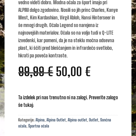
vedno videti dobro. Modna očala za šport imajo pri
ALPINI dolgo zgodovino. Nosili so jih princ Charles, Kanye
West, Kim Kardashian, Virgil Abloh, Hansi Hinterseer in
še mnogi drugih. Očala Legend so narejena iz
najnovejših materialov. Očala so na voljo tudi v Q-LITE
izvedenki, kar pomeni, da je na steklu močna odsevna
plast, ki ščiti pred bleščanjem in infrardečo svetlobo,
hkrati pa poveča kontraste.
Izvirna
Trenutna
99,99
€
50,00
€
cena
cena
je
je:
Ta izdelek pri nas trenutno ni na zalogi. Preverite zalogo
bila:
50,00 €.
še tukaj:
99,99 €.
Kategorije:
Alpina
,
Alpina Outlet
,
Alpina outlet
,
Outlet
,
Sončna
očala
,
Športna očala