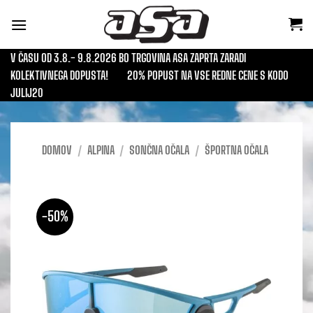
Skoči
na
vsebino
V ČASU OD 3.8.- 9.8.2026 BO TRGOVINA ASA ZAPRTA ZARADI
KOLEKTIVNEGA DOPUSTA!
20% POPUST NA VSE REDNE CENE S KODO
JULIJ20
DOMOV
/
ALPINA
/
SONČNA OČALA
/
ŠPORTNA OČALA
-50%