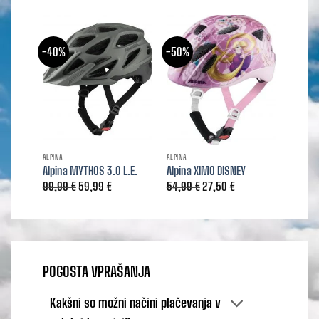
-40%
-50%
ALPINA
ALPINA
ALPINA
Alpina MYTHOS 3.0 L.E.
Alpina XIMO DISNEY
Alpina
Izvirna
Trenutna
Izvirna
Trenutna
99,99
€
59,99
€
54,99
€
27,50
€
39,99
cena
cena
cena
cena
je
je:
je
je:
bila:
59,99 €.
bila:
27,50 €.
99,99 €.
54,99 €.
POGOSTA VPRAŠANJA
Kakšni so možni načini plačevanja v