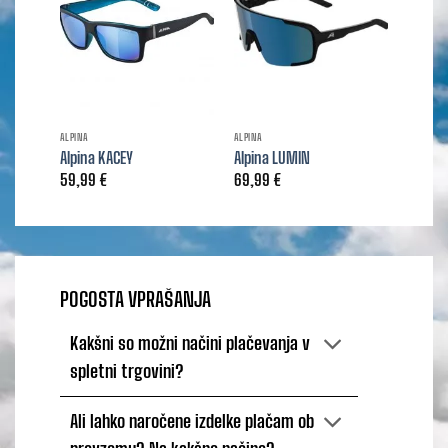
ALPINA
ALPINA
ALPINA
Alpina KACEY
Alpina LUMIN
Alpina
59,99
€
69,99
€
29,99
POGOSTA VPRAŠANJA
Kakšni so možni načini plačevanja v
spletni trgovini?
Ali lahko naročene izdelke plačam ob