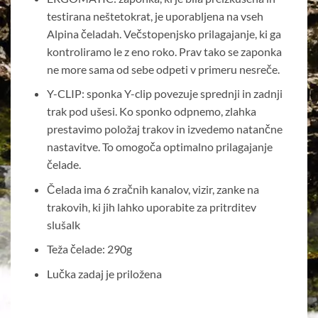
testirana neštetokrat, je uporabljena na vseh
Alpina čeladah. Večstopenjsko prilagajanje, ki ga
kontroliramo le z eno roko. Prav tako se zaponka
ne more sama od sebe odpeti v primeru nesreče.
Y-CLIP: sponka Y-clip povezuje sprednji in zadnji
trak pod ušesi. Ko sponko odpnemo, zlahka
prestavimo položaj trakov in izvedemo natančne
nastavitve. To omogoča optimalno prilagajanje
čelade.
Čelada ima 6 zračnih kanalov, vizir, zanke na
trakovih, ki jih lahko uporabite za pritrditev
slušalk
Teža čelade: 290g
Lučka zadaj je priložena