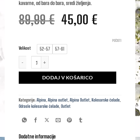
kavarne, od bara do bara, sredi življenja.
Izvirna
Trenutna
89,99
€
45,00
€
cena
cena
je
je:
POČISTI
Velikost
52-57
57-61
bila:
45,00 €.
Alpina BROOKLYN količina
89,99 €.
DODAJ V KOŠARICO
Kategorije:
Alpina
,
Alpina outlet
,
Alpina Outlet
,
Kolesarske čelade
,
Odrasle kolesarske čelade
,
Outlet
Dodatne informacije