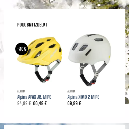
PODOBNI IZDELKI
-30%
-50%
ALPINA
ALPINA
ALPINA
Alpina APAX JR. MIPS
Alpina XIMO 2 MIPS
Alpina
Izvirna
Trenutna
94,99
€
66,49
€
69,99
€
54,99
cena
cena
je
je:
bila:
66,49 €.
94,99 €.