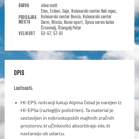
BARVA
olive matt
Elan, Erdani, Gajo, Kolesarski center Beli zajec,
Kolesarski center Bonča, Kolesarski center
PRODAJNA
MESTA
Germ, Ritoša, Rossi sport, Špica servis koles
Črnomelj, Štangelj Peter
VELIKOST
52-57, 57-61
OPIS
Lastnosti:
HI-EPS: notranji kalup Alpina čelad je narejen iz
HI-EPSa (raztegljiv polistrien). Ta material je
sestavljen in mikroskopskih majhnih zračnih
prostorov, ki učinkovito absorbirajo sile, ki
nastanejo ob udarcu.