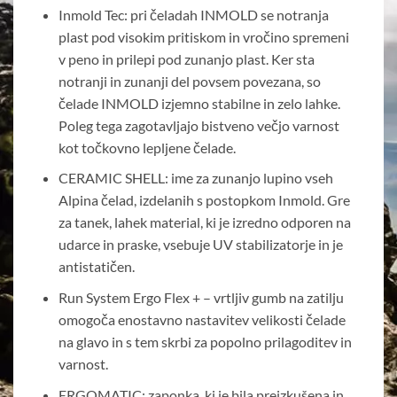
Inmold Tec: pri čeladah INMOLD se notranja
plast pod visokim pritiskom in vročino spremeni
v peno in prilepi pod zunanjo plast. Ker sta
notranji in zunanji del povsem povezana, so
čelade INMOLD izjemno stabilne in zelo lahke.
Poleg tega zagotavljajo bistveno večjo varnost
kot točkovno lepljene čelade.
CERAMIC SHELL: ime za zunanjo lupino vseh
Alpina čelad, izdelanih s postopkom Inmold. Gre
za tanek, lahek material, ki je izredno odporen na
udarce in praske, vsebuje UV stabilizatorje in je
antistatičen.
Run System Ergo Flex + – vrtljiv gumb na zatilju
omogoča enostavno nastavitev velikosti čelade
na glavo in s tem skrbi za popolno prilagoditev in
varnost.
ERGOMATIC: zaponka, ki je bila preizkušena in