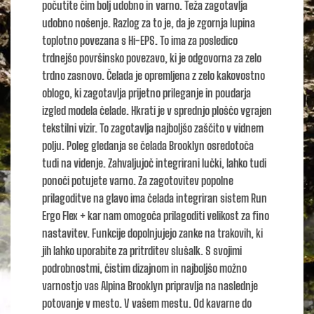
počutite čim bolj udobno in varno. Teža zagotavlja
udobno nošenje. Razlog za to je, da je zgornja lupina
toplotno povezana s Hi-EPS. To ima za posledico
trdnejšo površinsko povezavo, ki je odgovorna za zelo
trdno zasnovo. Čelada je opremljena z zelo kakovostno
oblogo, ki zagotavlja prijetno prileganje in poudarja
izgled modela čelade. Hkrati je v sprednjo ploščo vgrajen
tekstilni vizir. To zagotavlja najboljšo zaščito v vidnem
polju. Poleg gledanja se čelada Brooklyn osredotoča
tudi na videnje. Zahvaljujoč integrirani lučki, lahko tudi
ponoči potujete varno. Za zagotovitev popolne
prilagoditve na glavo ima čelada integriran sistem Run
Ergo Flex + kar nam omogoča prilagoditi velikost za fino
nastavitev. Funkcije dopolnjujejo zanke na trakovih, ki
jih lahko uporabite za pritrditev slušalk. S svojimi
podrobnostmi, čistim dizajnom in najboljšo možno
varnostjo vas Alpina Brooklyn pripravlja na naslednje
potovanje v mesto. V vašem mestu. Od kavarne do