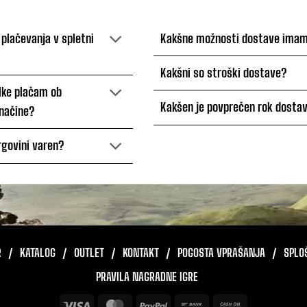
 plačevanja v spletni
Kakšne možnosti dostave ima
Kakšni so stroški dostave?
elke plačam ob
Kakšen je povprečen rok dosta
načine?
trgovini varen?
R
KATALOG
OUTLET
KONTAKT
POGOSTA VPRAŠANJA
SPLO
PRAVILA NAGRADNE IGRE
Visa
MasterCard
PayPal
Bank
Cash