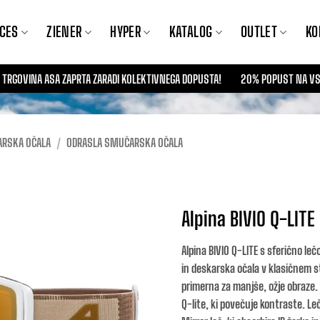
CES
ZIENER
HYPER
KATALOG
OUTLET
KO
BO TRGOVINA ASA ZAPRTA ZARADI KOLEKTIVNEGA DOPUSTA!
20% POPUST NA VSE
RSKA OČALA
/
ODRASLA SMUČARSKA OČALA
Alpina BIVIO Q-LITE
Alpina BIVIO Q-LITE s sferično l
in deskarska očala v klasičnem sti
primerna za manjše, ožje obraze. 
Q-lite, ki povečuje kontraste. Leč