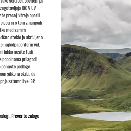
n tako ščiti oči, obenem pa
 zagotavljajo 100% UV
ste precej hitreje opazili
čišču in s tem zmanjšali
žitke med samim
rično steklo je ukrivljeno
 najboljši periferni vid.
mi lahko nosite tudi
se popolnoma prilagodi
e penaste podloge
kom silikona skrbi, da
topnja zatemnitve: S2
zalogi. Preverite zalogo