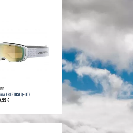
INA
pina ESTETICA Q-LITE
9,99
€