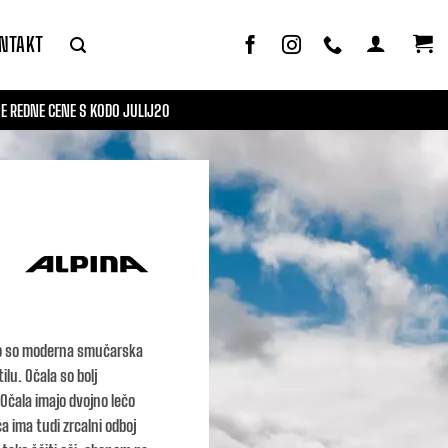
NTAKT
 REDNE CENE S KODO JULIJ20
ečo so moderna smučarska
lu. Očala so bolj
Očala imajo dvojno lečo
a ima tudi zrcalni odboj