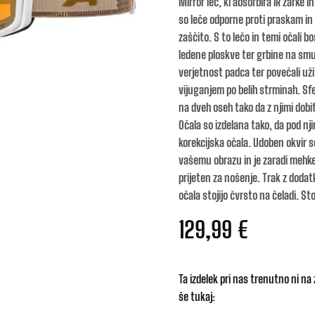
Mirror leč, ki absorbira IR žarke i
so leče odporne proti praskam in
zaščito. S to lečo in temi očali bo
ledene ploskve ter grbine na smu
verjetnost padca ter povečali u
vijuganjem po belih strminah. Sfe
na dveh oseh tako da z njimi dobite
Očala so izdelana tako, da pod nji
korekcijska očala. Udoben okvir 
vašemu obrazu in je zaradi mehk
prijeten za nošenje. Trak z dodat
očala stojijo čvrsto na čeladi. S
129,99
€
Ta izdelek pri nas trenutno ni na 
še tukaj: