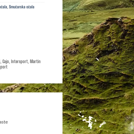
očala
,
Smučarska očala
ni, Gajo, Intersport, Martin
sport
aste