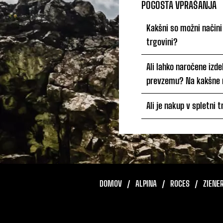
POGOSTA VPRAŠANJA
Kakšni so možni načini
trgovini?
Ali lahko naročene izd
prevzemu? Na kakšne 
Ali je nakup v spletni 
DOMOV
ALPINA
ROCES
ZIENE