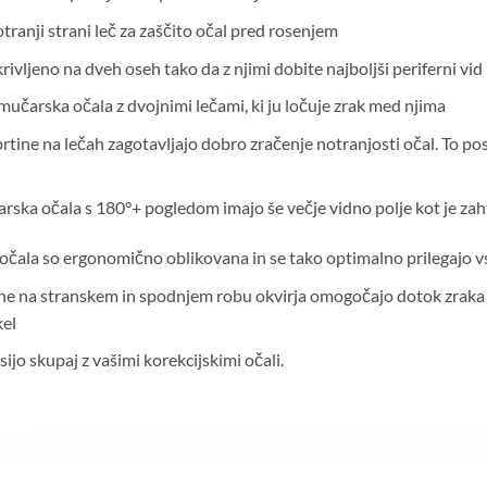
otranji strani leč za zaščito očal pred rosenjem
ukrivljeno na dveh oseh tako da z njimi dobite najboljši periferni vid
smučarska očala z dvojnimi lečami, ki ju ločuje zrak med njima
rtine na lečah zagotavljajo dobro zračenje notranjosti očal. To p
arska očala s 180°+ pogledom imajo še večje vidno polje kot je z
 očala so ergonomično oblikovana in se tako optimalno prilegajo vs
ne na stranskem in spodnjem robu okvirja omogočajo dotok zraka v
kel
ijo skupaj z vašimi korekcijskimi očali.