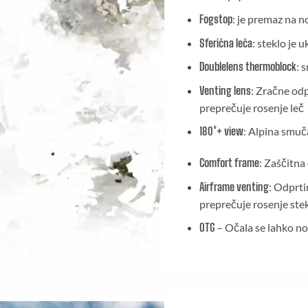
Fogstop
: je premaz na n
Sferična leča
: steklo je 
Doublelens thermoblock
: 
Venting lens
: Zračne odp
preprečuje rosenje leč
180°+ view
: Alpina smuč
Comfort frame
: Zaščitna
Airframe venting
: Odprti
preprečuje rosenje ste
OTG
– Očala se lahko nos