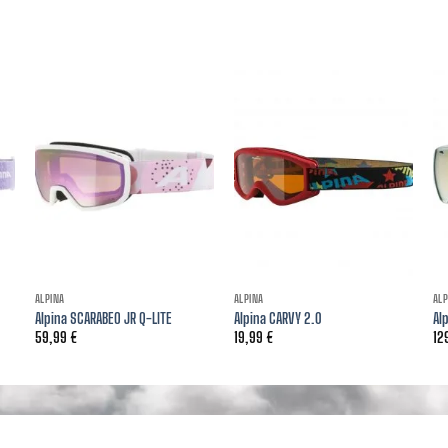
ALPINA
ALPINA
ALP
Alpina SCARABEO JR Q-LITE
Alpina CARVY 2.0
Al
59,99
€
19,99
€
12