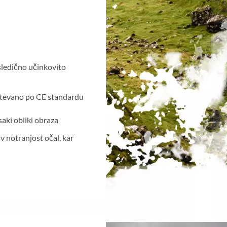
osledično učinkovito
ahtevano po CE standardu
aki obliki obraza
 notranjost očal, kar