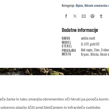
Kategorije:
Alpina
,
Odrasla smučarska 
Dodatne informacije
BARVA
white matt
MODEL
Q-LITE gold S2
STEKEL
Beli zajec, Elan, Erda
PRODAJNA
MESTA
Krpan, Ritoša, Rossi 
deče žarke in tako zmanjša obremenitev oči hkrati pa poveča kontr
odsevno plastjo ščiti pred bleščanjem in infrardečo svetlobo