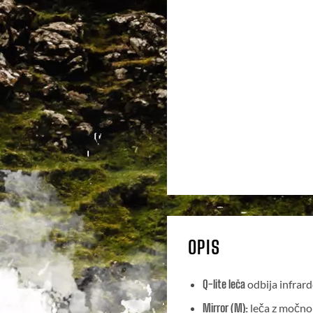
OPIS
Q-lite leča
odbija infrar
Mirror (M):
leča z močno 