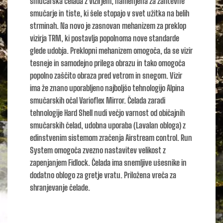
smučarska čelada z vizirjem, namenjena za zahtevne
smučarje in tiste, ki šele stopajo v svet užitka na belih
strminah. Na novo je zasnovan mehanizem za preklop
vizirja TRM, ki postavlja popolnoma nove standarde
glede udobja. Preklopni mehanizem omogoča, da se vizir
tesneje in samodejno prilega obrazu in tako omogoča
popolno zaščito obraza pred vetrom in snegom. Vizir
ima že znano uporabljeno najboljšo tehnologijo Alpina
smučarskih očal Varioflex Mirror. Čelada zaradi
tehnologije Hard Shell nudi večjo varnost od običajnih
smučarskih čelad, udobna uporaba (Lavalan obloga) z
edinstvenim sistemom zračenja Airstream control. Run
System omogoča zvezno nastavitev velikost z
zapenjanjem Fidlock. Čelada ima snemljive ušesnike in
dodatno oblogo za gretje vratu. Priložena vreča za
shranjevanje čelade.