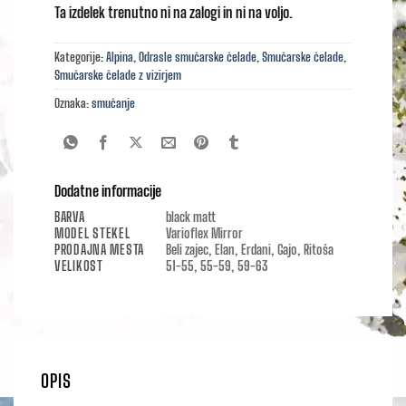
Ta izdelek trenutno ni na zalogi in ni na voljo.
Kategorije:
Alpina
,
Odrasle smučarske čelade
,
Smučarske čelade
,
Smučarske čelade z vizirjem
Oznaka:
smučanje
Dodatne informacije
BARVA
black matt
MODEL STEKEL
Varioflex Mirror
PRODAJNA MESTA
Beli zajec, Elan, Erdani, Gajo, Ritoša
VELIKOST
51-55, 55-59, 59-63
OPIS