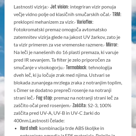
Lastnosti vizirja:-
Jet vision
: integriran vizir ponuja
večje vidno polje od klasičnih smučarskih očal.-
TRM
:
preklopni mehanizem za vizir.-
Varioflex
:
Fotokromatski premaz omogoča avtomatsko
zatemnitev vizirja glede na jakost UV žarkov, zato je
ta vizir primeren za vse vremenske razmere.-
Mirror
:
Na leči je nanešenih do 16 plasti premaza, ki varuje
pred IR sevanjem. Ta filter je zelo priporočen za
smučanje v visokogorju.-
Termoblock
: tehnologija
dveh leč, ki ju ločuje zrak med njima. Ustvari se
blokada zunanjega mrzlega zraka z notranjim toplim,
s čimer se dodatno prepreči rosenje na notranji
strani leč.-
Fog stop
: premaz na notranji strani leč za
zaščito očal pred rosenjem.-
Zaščita
: S2-3, 100%
zaščita pred UV-A, UV-B in UV-C žarki do
400nm.Lastnosti čelade:
Hard shell
: kombinacija trde ABS školjke in
notranjega ogrodja iz EPS materiala. Polnilo iz