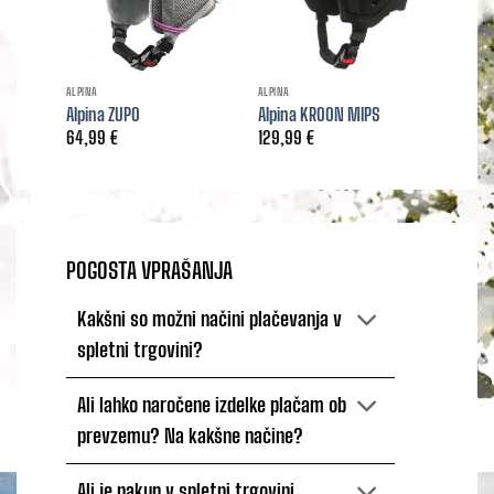
ALPINA
ALPINA
ALPINA
Alpina ZUPO
Alpina KROON MIPS
Alpina
64,99
€
129,99
€
64,99
POGOSTA VPRAŠANJA
Kakšni so možni načini plačevanja v
spletni trgovini?
Ali lahko naročene izdelke plačam ob
prevzemu? Na kakšne načine?
Ali je nakup v spletni trgovini