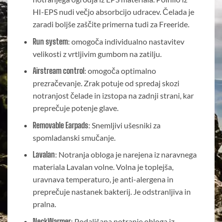
HI-EPS nudi večjo absorbcijo udracev. Čelada je
zaradi boljše zaščite primerna tudi za Freeride.
Run system
: omogoča individualno nastavitev
velikosti z vrtljivim gumbom na zatilju.
Airstream control
: omogoča optimalno
prezračevanje. Zrak potuje od spredaj skozi
notranjost čelade in izstopa na zadnji strani, kar
preprečuje potenje glave.
Removable Earpads
: Snemljivi ušesniki za
spomladanski smučanje.
Lavalan
: Notranja obloga je narejena iz naravnega
materiala Lavalan volne. Volna je toplejša,
uravnava temperaturo, je anti-alergena in
preprečuje nastanek bakterij. Je odstranljiva in
pralna.
NeckWarmer
: Podaljšana notranje obloga iz