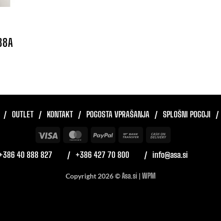
88A
OUTLET
KONTAKT
POGOSTA VPRAŠANJA
SPLOŠNI POGOJI
Visa
MasterCard
PayPal
Bank
Cash
Transfer
On
+386 40 888 827
+386 427 70 800
info@asa.si
Delivery
Copyright 2026 ©
Asa.si
|
WPM