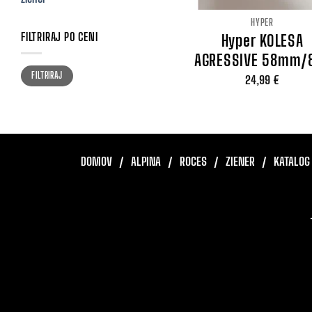
HYPER
FILTRIRAJ PO CENI
Hyper KOLESA
AGRESSIVE 58mm/
Min
Max
FILTRIRAJ
cena
cena
24,99
€
DOMOV
ALPINA
ROCES
ZIENER
KATALOG