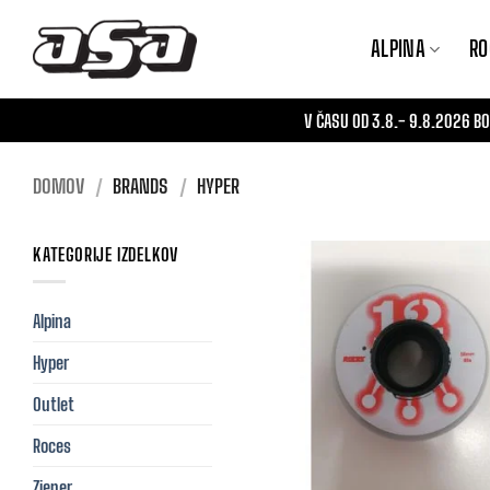
Skoči
na
ALPINA
RO
vsebino
V ČASU OD 3.8.- 9.8.2026 
DOMOV
/
BRANDS
/
HYPER
KATEGORIJE IZDELKOV
Alpina
Hyper
Outlet
Roces
Ziener